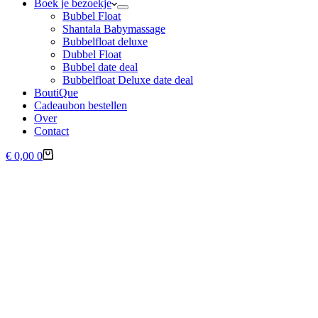
Boek je bezoekje
Bubbel Float
Shantala Babymassage
Bubbelfloat deluxe
Dubbel Float
Bubbel date deal
Bubbelfloat Deluxe date deal
BoutiQue
Cadeaubon bestellen
Over
Contact
Winkelwagen
€
0,00
0